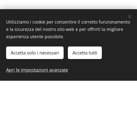
Eventi e sagre
Utilizziamo i cookie per consentire il corretto funzionamento
e la sicurezza del nostro sito web e per offrirti la migliore
Festival musicali e culturali
come Umbria Jazz
esperienza utente possibile.
(Perugia), Festival dei Due Mondi (Spoleto),
Accetta solo i necessari
Eurochocolate.
Accetta tutti
Sagre tradizionali
con cibo tipico, musica e
Apri le impostazioni avanzate
folklore in ogni stagione.
Share