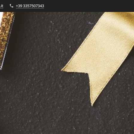
it
+39 3357507343