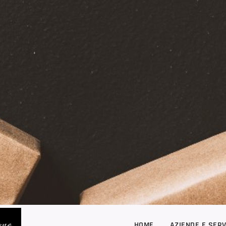
one
HOME
AZIENDE E SERV