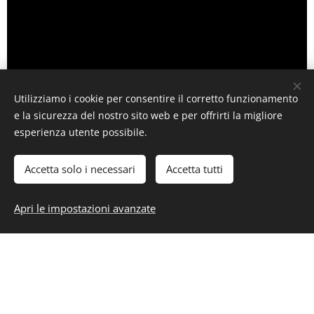
Utilizziamo i cookie per consentire il corretto funzionamento
e la sicurezza del nostro sito web e per offrirti la migliore
esperienza utente possibile.
CHIAMA Ora: 3357507343
Accetta solo i necessari
Accetta tutti
Apri le impostazioni avanzate
Lavora con noi: sei un'azienda, un
professionista, una struttura ricettiva?