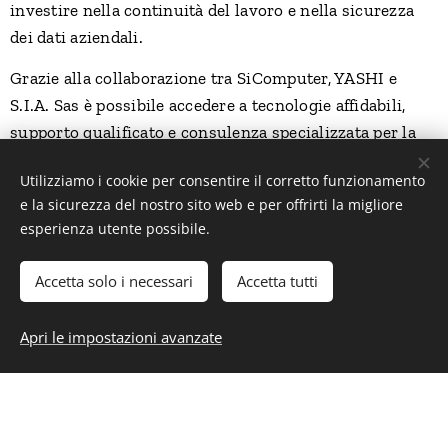
investire nella continuità del lavoro e nella sicurezza
dei dati aziendali.
Grazie alla collaborazione tra SiComputer, YASHI e
S.I.A. Sas è possibile accedere a tecnologie affidabili,
supporto qualificato e consulenza specializzata per la
realizzazione di infrastrutture informatiche efficienti e
Utilizziamo i cookie per consentire il corretto funzionamento
sicure.
e la sicurezza del nostro sito web e per offrirti la migliore
esperienza utente possibile.
Contatti
Accetta solo i necessari
Accetta tutti
Per conoscere la gamma completa dei prodotti
SiComputer e ricevere informazioni sulle soluzioni
Apri le impostazioni avanzate
disponibili è possibile contattare
S.I.A. Sas
o visitare il
sito ufficiale del produttore
.
Tecnologia italiana, affidabilità professionale e supporto