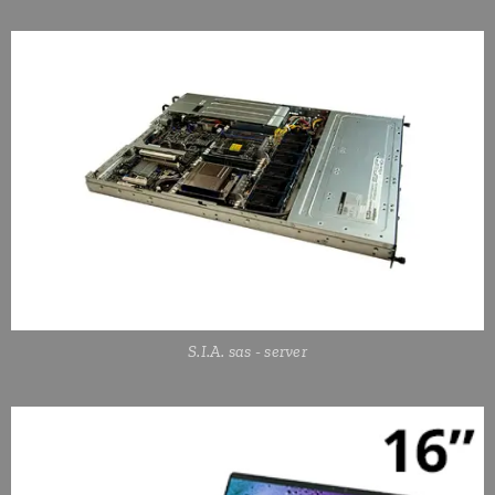
S.I.A. sas - server