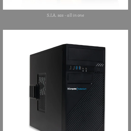
S.I.A. sas - all in one