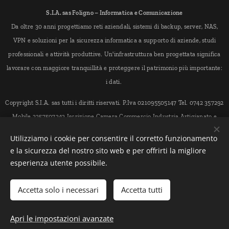
S.I.A. sas Foligno – Informatica e Comunicazione
Da oltre 30 anni progettiamo reti aziendali, sistemi di backup, server, NAS,
VPN e soluzioni per la sicurezza informatica a supporto di aziende, studi
professionali e attività produttive. Un'infrastruttura ben progettata significa
lavorare con maggiore tranquillità e proteggere il patrimonio più importante:
i dati.
Copyright S.I.A. sas tutti i diritti riservati. P.Iva 021095505147 Tel. 0742 357292
Mobile 3357507343 Iscrizione Camera Commercio Industria Artigianato e
Agricoltura di Perugia, sede legale Foligno PG Via Marchisiellio 72/74 cap
Utilizziamo i cookie per consentire il corretto funzionamento
06034 - indirizzo PEC < siasistemi@pec.it > Numero REA PG-179925
e la sicurezza del nostro sito web e per offrirti la migliore
esperienza utente possibile.
Creato con
Webnode
Cookies
Accetta solo i necessari
Accetta tutti
Aggiungi al carrello
Apri le impostazioni avanzate