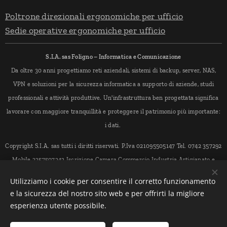
Poltrone direzionali ergonomiche per ufficio
Sedie operative ergonomiche per ufficio
S.I.A. sas Foligno – Informatica e Comunicazione
Da oltre 30 anni progettiamo reti aziendali, sistemi di backup, server, NAS,
VPN e soluzioni per la sicurezza informatica a supporto di aziende, studi
professionali e attività produttive. Un'infrastruttura ben progettata significa
lavorare con maggiore tranquillità e proteggere il patrimonio più importante:
i dati.
Copyright S.I.A. sas tutti i diritti riservati. P.Iva 021095505147 Tel. 0742 357292
Mobile 3357507343 Iscrizione Camera Commercio Industria Artigianato e
Agricoltura di Perugia, sede legale Foligno PG Via Marchisiellio 72/74 cap
Utilizziamo i cookie per consentire il corretto funzionamento
06034 - indirizzo PEC < siasistemi@pec.it > Numero REA PG-179925
e la sicurezza del nostro sito web e per offrirti la migliore
esperienza utente possibile.
Creato con
Webnode
Cookies