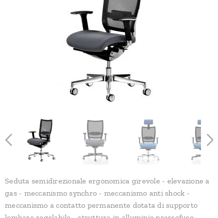
Seduta semidirezionale ergonomica girevole - elevazione a
gas - meccanismo synchro - meccanismo anti shock -
meccanismo a contatto permanente dotata di supporto
lombare regolabile - struttura in alluminio pressofuso -