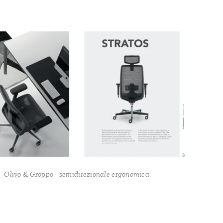
Olivo & Groppo - semidirezionale ergonomica