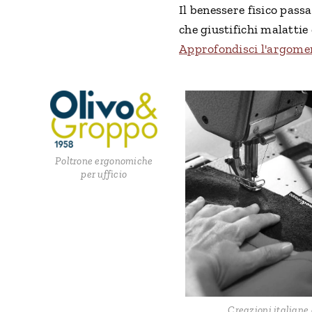
Il benessere fisico pass
che giustifichi malattie
Approfondisci l'argome
Poltrone ergonomiche
per ufficio
Creazioni italiane