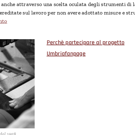
a anche attraverso una scelta oculata degli strumenti di l
 ereditate sul lavoro per non avere adottato misure e str
nto
Perchè partecipare al progetto
Umbriafanpage
 dal 1958