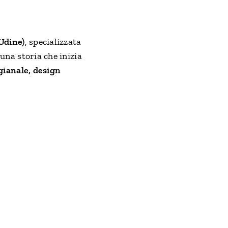
Udine)
, specializzata
 una storia che inizia
igianale, design