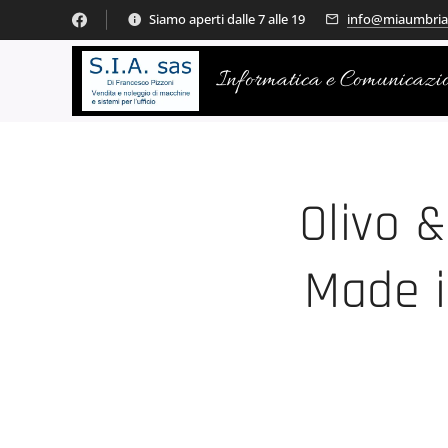
Siamo aperti dalle 7 alle 19
info@miaumbria.
Informatica e Comunicazi
Olivo 
Made i