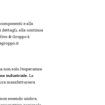
 componenti e alla
 dettagli, alla continua
 Olivo & Groppo è
oegroppo.it
a non solo l'esperienza
one industriale
. La
ltura manifatturiera
r non essendo umbre,
a prospettiva nazionale