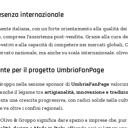
esenza internazionale
ente italiana, con un forte orientamento alla qualità dei
e, compresa l'assistenza post-vendita. Grazie alla cura dei
ovativi e alla capacità di competere nei mercati globali,
ercato nazionale, ma anche su scala internazionale. oliv
ante per il progetto UmbriaFanPage
Groppo nella sezione sponsor di
UmbriaFanPage
valorizz
 anche il legame tra
artigianalità, innovazione e tradizi
onta una crescita progressiva, con radici solide nella cu
e va oltre i confini regionali.
Olivo & Groppo significa dare spazio a imprese che, pu
alità, design e Made in Italy
, offrendo così ai lettori un