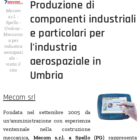
Produzione di
Mecom
componenti industriali
s.r.l. -
Spello -
Umbria -
e particolari per
Meccanic
a per
l'industria
industria
aerospazi
aerospaziale in
ale -
visita il
sito
Umbria
Mecom srl
Fondata nel settembre 2005 da
un'amministrazione con esperienza
ventennale nella costruzione
meccanica,
Mecom s.r.l. a Spello (PG)
rappresenta